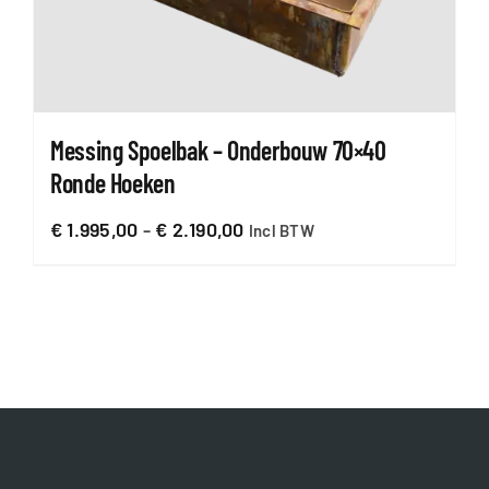
Messing Spoelbak – Onderbouw 70×40
Ronde Hoeken
Prijsklasse:
€
1.995,00
-
€
2.190,00
Incl BTW
€ 1.995,00
tot
€ 2.190,00