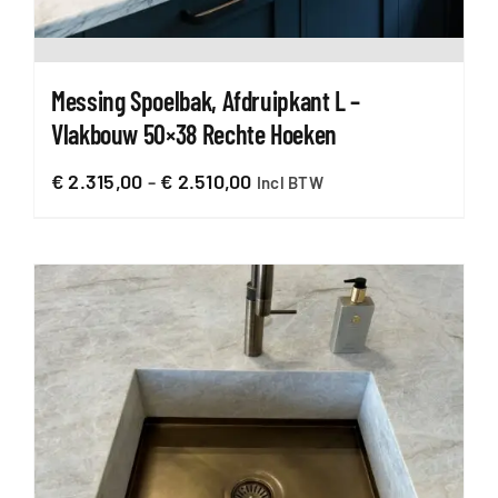
Messing Spoelbak, Afdruipkant L –
Vlakbouw 50×38 Rechte Hoeken
Prijsklasse:
€
2.315,00
-
€
2.510,00
Incl BTW
€ 2.315,00
tot
€ 2.510,00