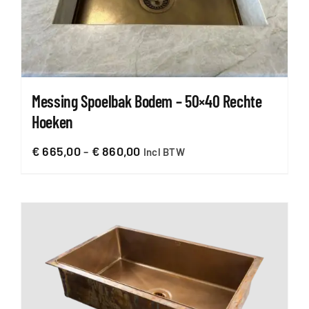
Messing Spoelbak Bodem – 50×40 Rechte
Hoeken
Prijsklasse:
€
665,00
-
€
860,00
Incl BTW
€ 665,00
tot
€ 860,00