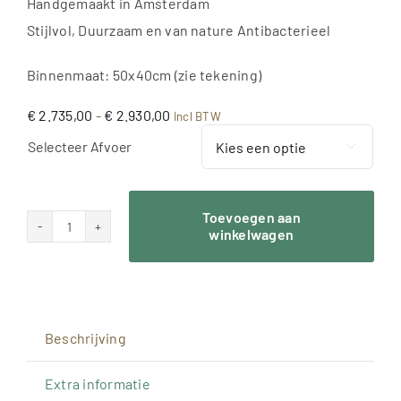
Handgemaakt in Amsterdam
Stijlvol, Duurzaam en van nature Antibacterieel
Binnenmaat: 50x40cm (zie tekening)
Prijsklasse:
€
2.735,00
-
€
2.930,00
Incl BTW
€ 2.735,00
Selecteer Afvoer
tot

€ 2.930,00
Toevoegen aan
winkelwagen
Messing
spoelbak,
dubbele
afdruipkant
Beschrijving
-
vlakbouw
Extra informatie
50x38