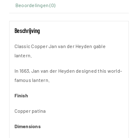
Gevellantaarn
Beoordelingen (0)
1663
aantal
Beschrijving
Classic Copper Jan van der Heyden gable
lantern.
In 1663, Jan van der Heyden designed this world-
famous lantern.
Finish
Copper patina
Dimensions