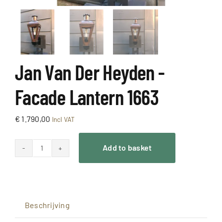
Jan Van Der Heyden -
Facade Lantern 1663
€
1.790,00
Incl VAT
Add to basket
Jan
van
der
Heyden
Beschrijving
-